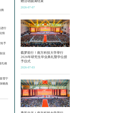
赠活动圆满结束
2026-07-07
与挑
题进行
论情
议给予
载梦前行！南方科技大学举行
创业
2026年研究生毕业典礼暨学位授
予仪式
着扎根
2026-07-03
苗雪宁
张晓燕
乘风赴远！南方科技大学举行