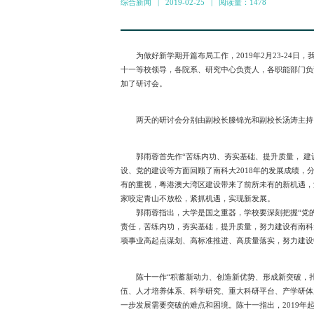
综合新闻 | 2019-02-25
|
阅读量：1478
为做好新学期开篇布局工作，2019年2月23-24
十一等校领导，各院系、研究中心负责人，各职能部门负
加了研讨会。
两天的研讨会分别由副校长滕锦光和副校长汤涛主持
郭雨蓉首先作“苦练内功、夯实基础、提升质量， 
设、党的建设等方面回顾了南科大2018年的发展成绩
有的重视，粤港澳大湾区建设带来了前所未有的新机遇，
家咬定青山不放松，紧抓机遇，实现新发展。
郭雨蓉指出，大学是国之重器，学校要深刻把握“党
责任，苦练内功，夯实基础，提升质量，努力建设有南科
项事业高起点谋划、高标准推进、高质量落实，努力建设
陈十一作“积蓄新动力、创造新优势、形成新突破，
伍、人才培养体系、科学研究、重大科研平台、产学研体
一步发展需要突破的难点和困境。陈十一指出，2019