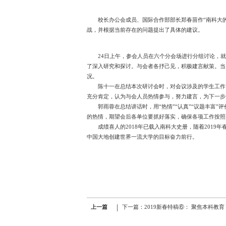
校长办公会成员、国际合作部部长郑春苗作“南科大
战，并根据当前存在的问题提出了具体的建议。
24日上午，参会人员在六个分会场进行分组讨论，
了深入研究和探讨。与会者各抒己见，积极建言献策。当
况。
陈十一在总结本次研讨会时，对会议涉及的学生工作
充分肯定，认为与会人员热情参与，努力建言，为下一步
郭雨蓉在总结讲话时，用“热情”“认真”“议题丰富
的热情，期望会后各单位要抓好落实，确保各项工作按照
成绩喜人的2018年已载入南科大史册，随着201
中国大地创建世界一流大学的目标奋力前行。
|
上一篇
下一篇：2019新春特稿⑥： 聚焦本科教