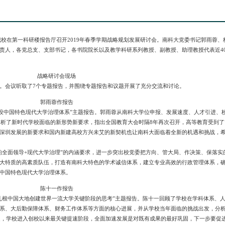
日，我校在第一科研楼报告厅召开2019年春季学期战略规划发展研讨会。南科大党委书记郭雨蓉、
责人，各党总支、支部书记，各书院院长以及教学科研系列教授、副教授、助理教授代表近40
战略研讨会现场
。会议听取了7个专题报告，并围绕专题报告和议题开展了充分交流和讨论。
郭雨蓉作报告
建设中国特色现代大学治理体系”主题报告。郭雨蓉从南科大学位申报、发展速度、人才引进、
，分析了新时代学校面临的新形势新要求，指出全国教育大会时隔8年再次召开，高等教育受到了
深圳发展的新要求和国内新建高校方兴未艾的新契机也让南科大面临着全新的机遇和挑战，
的全面领导+现代大学治理”的内涵要求，进一步突出校党委把方向、管大局、作决策、保落实
大特质的高素质队伍，打造有南科大特色的学术诚信体系，建立专业高效的行政管理体系，
中国特色现代大学治理体系。
陈十一作报告
扎根中国大地创建世界一流大学关键阶段的思考”主题报告。陈十一回顾了学校在学科体系、
系、大后勤保障体系、财务工作体系等方面的核心进展，并从学校当年面临的挑战出发，分
年起，学校进入创校以来最关键提速阶段，全面加速发展是对既有成果的最好巩固，下一步要促