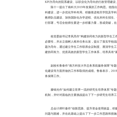
KPI为导向的院系建设、以职业化为导向的行政管理建
陈十一提出了南科大2019年发展的工作构思。他
科建设，进一步优化学科布局、积极推进相关学院及学科
教师队伍建设、加快国际化办学进程、优化本科生招生、
行部署，号召全校师生要进一步积蓄力量，形成突破，在
校党委副书记李凤亮作“构建协同有力的新型学生工
必要性，并从立德树人根本任务出发，提出了落实学校战
题为导向，通过建立学生工作联席会议制度、厘清学生工
建协同有力、优质高效的新型学生工作体系，培养具有“
副校长鲁春作“南方科技大学总务系统服务保障”专题
化建设等方面所做的工作和取得的成绩。鲁春表示，20
务保障工作。
滕锦光作“如何建立世界一流的研究生培养体系”专
机制，并针对面临的主要挑战提出了下一步研究生培养工
总会计师叶秦作“创新思路、提升资金使用效益，积
问题与困难，并在此基础上提出了下一步工作思路和措施