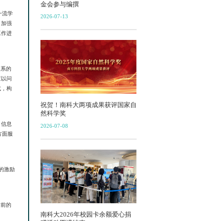
金会参与编撰
一流学
2026-07-13
、加强
工作进
体系的
应以问
式，构
祝贺！南科大两项成果获评国家自
然科学奖
、信息
2026-07-08
方面服
的激励
当前的
南科大2026年校园卡余额爱心捐