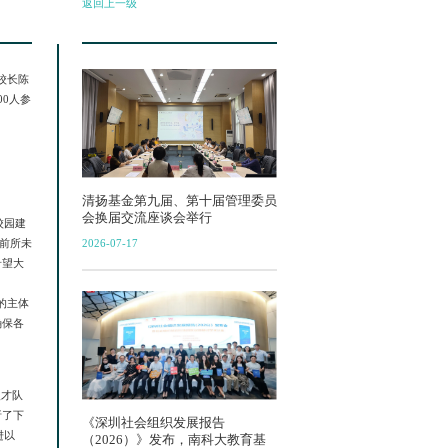
返回上一级
校长陈
0人参
清扬基金第九届、第十届管理委员
会换届交流座谈会举行
校园建
前所未
2026-07-17
希望大
的主体
确保各
人才队
析了下
《深圳社会组织发展报告
进以
（2026）》发布，南科大教育基