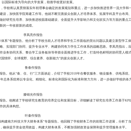
设、以国际标准为导向的大学发展，助推学校更好发展。
指出，学校将认真贯彻落实年初理事会确定的发展规划和重点，进一步加快推进世界一流大学和
建设，加快医学院筹建工作等。他就不断完善拔尖创新人才培养体系、拓展学科及平台布局
做好研究生培养、加快推进校园基础建设、全面提升大学影响力和文化软实力等方面的重点
新的一年收获新的成绩。
李凤亮作报告
作体系”专题报告。他分析了学校当前人才培养和学生工作面临的突出问题以及建立新型学工
略、实现部门协同、提升专业水平、构建协同有力学生工作体系的战略思路。李凤亮指出，
作业务协同关系、整合学工业务板块等举措全面推进学生工作，打造特色鲜明的协同育人模
家国情怀、全球视野、综合素养、创新能力”的拔尖创新人才。
鲁春作报告
报告。他从“食、住、行”三方面谈起，介绍了学校2018年在餐饮服务、物业服务、供电系统
19年总务系统将以专业化、精细化、标准化和国际化为标准和努力方向，进一步做好学校的各
滕锦光作报告
题报告。他阐述了学校研究生教育的培养定位和发展目标，详细解读了研究生培养工作基于KPI
作的具体构想。
叶秦作报告
极构建南方科技大学大财务体系”专题报告。他回顾了学校财务工作的前期工作进展，分析了
，确保提升资金使用效益，构建大财务体系，不断加强财政资金保障和提升管理服务水平。