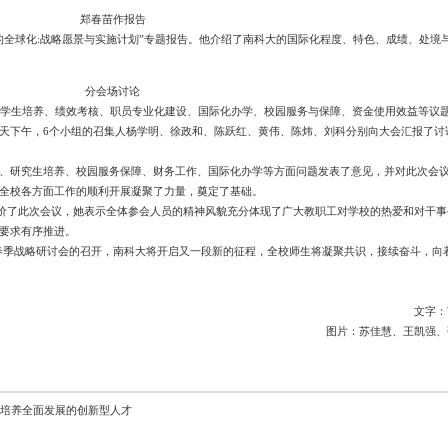
郑春苗作报告
的全球化:战略愿景与实施计划”专题报告。他介绍了南科大的国际化程度、特色、成绩、处境
分会场讨论
就学生培养、绩效考核、职员专业化建设、国际化办学、校园服务与保障、资金使用效益等议
天下午，6个小组的召集人杨学明、徐政和、陈跃红、黄伟、陈炜、刘科分别向大会汇报了讨
、研究生培养、校园服务保障、财务工作、国际化办学等方面问题发表了意见，并对此次会
全校各方面工作的顺利开展凝聚了力量，奠定了基础。
”评价了此次会议，她表示全体参会人员的精神风貌充分体现了广大教职工对学校的热爱和对干事
要求有序推进。
9年春季战略研讨会的召开，南科大将开启又一段新的征程，全校师生将凝聚共识，接续奋斗，向
文字：
图片：苏佳慧、王凯强、
育 培养全面发展的创新型人才